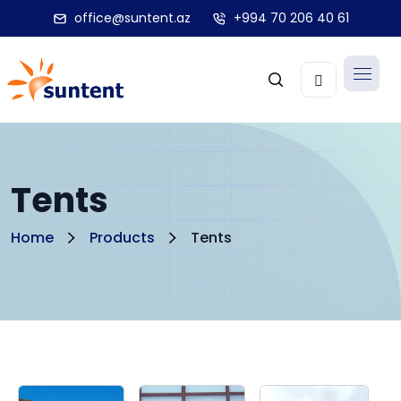
office@suntent.az
+994 70 206 40 61
Tents
Home
Products
Tents