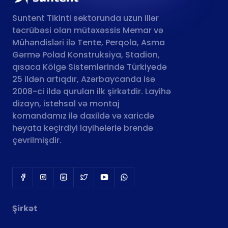
Suntent Tikinti sektorunda uzun illər
təcrübəsi olan mütəxəssis Memar və
Mühəndisləri ilə Tente, Perqola, Asma
Gərmə Polad Konstruksiya, Stadion,
qısaca Kölgə Sistemlərində Türkiyədə
25 ildən artıqdır, Azərbaycanda isə
2008-ci ildə qurulan ilk şirkətdir. Layihə
dizayn, istehsal və montaj
komandamız ilə daxildə və xaricdə
həyata keçirdiyi layihələrlə brendə
çevrilmişdir.
Şirkət