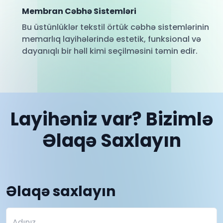
Membran Cəbhə Sistemləri
Bu üstünlüklər tekstil örtük cəbhə sistemlərinin
memarlıq layihələrində estetik, funksional və
dayanıqlı bir həll kimi seçilməsini təmin edir.
Layihəniz var? Bizimlə
Əlaqə Saxlayın
Əlaqə saxlayın