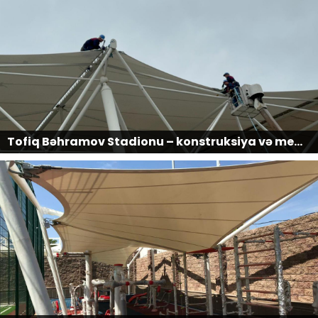
Tofiq Bəhramov Stadionu – konstruksiya və membran hissəsinin yenilənməsi