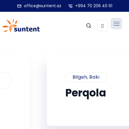
office@suntent.az
+994 70 206 40 61
Bilgəh, Bakı
Perqola