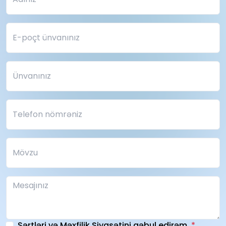
Şərtləri və Məxfilik Siyasətini qəbul edirəm