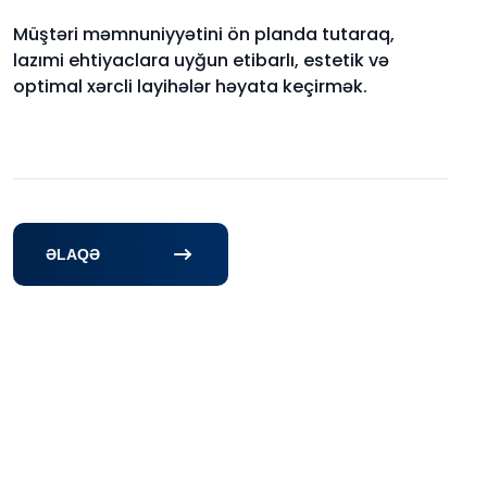
Müştəri məmnuniyyətini ön planda tutaraq,
lazımi ehtiyaclara uyğun etibarlı, estetik və
optimal xərcli layihələr həyata keçirmək.
ƏLAQƏ