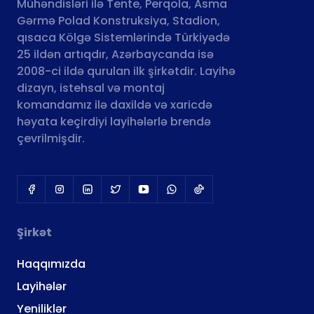
Mühəndisləri ilə Tente, Perqola, Asma
Gərmə Polad Konstruksiya, Stadion,
qısaca Kölgə Sistemlərində Türkiyədə
25 ildən artıqdır, Azərbaycanda isə
2008-ci ildə qurulan ilk şirkətdir. Layihə
dizayn, istehsal və montaj
komandamız ilə daxildə və xaricdə
həyata keçirdiyi layihələrlə brendə
çevrilmişdir.
Şirkət
Haqqımızda
Layihələr
Yeniliklər