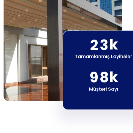
k
2
3
Tamamlanmış Layihələr
k
9
8
Müştəri Sayı