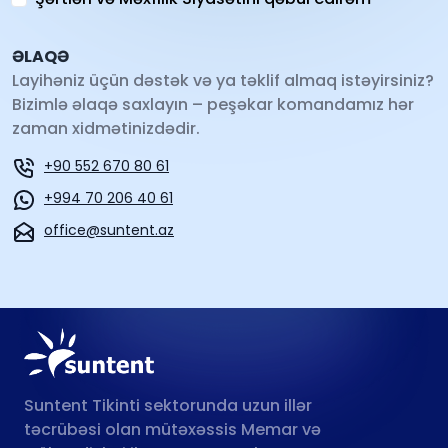
ƏLAQƏ
Layihəniz üçün dəstək və ya təklif almaq istəyirsiniz?
Bizimlə əlaqə saxlayın – peşəkar komandamız hər
zaman xidmətinizdədir.
+90 552 670 80 61
+994 70 206 40 61
office@suntent.az
Suntent Tikinti sektorunda uzun illər
təcrübəsi olan mütəxəssis Memar və